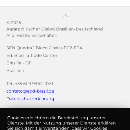
Back
To
© 2025
Agrarpolitischer Dialog Brasilien-Deutschland
Top
Alle Rechte vorbehalten.
SCN Quadra 1 Bloco C salas 1102-1104
Ed. Brasília Trade Center
Brasília - DF
Brasilien
Tel.: +55 61 9 9964-3731
contato@apd-brasil.de
Datenschutzerklärung
Cookies erleichtern die Bereitstellung unserer
Dienste. Mit der Nutzung unserer Dienste erklären
Sie sich damit einverstanden, dass wir Cookies